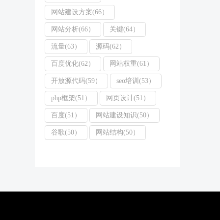
网站建设方案(66）
网站分析(66）
关键(64）
流量(63）
源码(62）
百度优化(62）
网站权重(61）
开放源代码(59）
seo培训(53）
php框架(51）
网页设计(51）
百度(51）
网站建设知识(50）
谷歌(50）
网站结构(50）