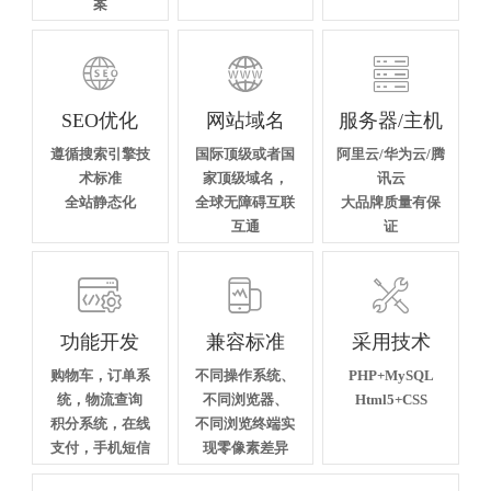
案



SEO优化
网站域名
服务器/主机
遵循搜索引擎技
国际顶级或者国
阿里云/华为云/腾
术标准
家顶级域名，
讯云
全站静态化
全球无障碍互联
大品牌质量有保
互通
证



功能开发
兼容标准
采用技术
购物车，订单系
不同操作系统、
PHP+MySQL
统，物流查询
不同浏览器、
Html5+CSS
积分系统，在线
不同浏览终端实
支付，手机短信
现零像素差异