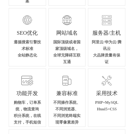
案



SEO优化
网站域名
服务器/主机
遵循搜索引擎技
国际顶级或者国
阿里云/华为云/腾
术标准
家顶级域名，
讯云
全站静态化
全球无障碍互联
大品牌质量有保
互通
证



功能开发
兼容标准
采用技术
购物车，订单系
不同操作系统、
PHP+MySQL
统，物流查询
不同浏览器、
Html5+CSS
积分系统，在线
不同浏览终端实
支付，手机短信
现零像素差异