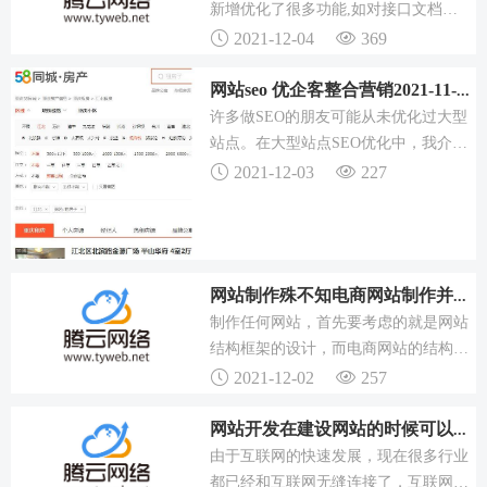
成企业网站制作，并不会找腾云网络。
新增优化了很多功能,如对接口文档添
所以企业建网站之前最好能够确定好一
加了各项重要功能可以直接在文档页面
2021-12-04
369
个大概的价格接受范围，还...
进行接口调用等,新增了更多的扩展程
序共各位开发人员使用,官方开源项目-
网站seo 优企客整合营销2021-11-23大型站点SE
Blog也在如火如荼的进行中,总的来说
许多做SEO的朋友可能从未优化过大型
进入了百花齐放的阶段,让我们看看这
站点。在大型站点SEO优化中，我介绍
次又能为你带什么什么惊喜吧~基于老
了五个方面的要点：大型网站一般单日
2021-12-03
227
版本开发的应用可以无...
IP都非常高，很多用户都会在网站上搜
索。就像SEO一样，我们要做的就是规
划一些页面，然后伪静态设置URL，再
加上站长平台的自动提交功能来改进网
网站制作殊不知电商网站制作并非易事的注意事项有哪些？(图)制
站的收录度。此次搜索聚合之前有一篇
制作任何网站，首先要考虑的就是网站
专门写了一篇文章，...
结构框架的设计，而电商网站的结构设
计必须满足这样几点要求。有些企业为
2021-12-02
257
了提高电商网站的制作速度而使用过多
的，这是非常不友好的，因为网站在制
网站开发在建设网站的时候可以做一个详细一点开发网易公开课网站
作后都是需要进行推广营销的，而各类
由于互联网的快速发展，现在很多行业
平台对于div+css的结构要更加喜欢，所
都已经和互联网无缝连接了，互联网改