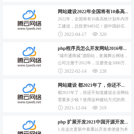
展示区，里面就有该色情网站的域...
下线后，仍未引起重视，问题仍旧反复
出现。市政府办公室将持续对全市政府
网站建设2022年全国将有10条高铁计划年内开工总投资948
网站开展常态化监测，不定期进行抽
2022年，全国将有10条高铁计划年内开
查、检查，及时跟踪督查问题整改落实
工建设，总投资9485亿！据中国砂石协
情况，加大督查通报力度，对于消极怠
会统计：每公里高铁砂石骨料的用量为
2022-04-17
320
慢，反复督促仍未能有效整改...
5.项目动态：目前已进入至生态环境部
的环评公示期，预计在2022年的上半年
php程序员怎么开发网站2016年企业简介“城市通商城”泗阳
进行开工建设。项目动态：目前昌九高
“城市通商城”泗阳站，隶属腾云网络，
铁，已完成二次环评公告，有望在2022
公司注册于2012年，注册资金1000万
年开工建设。预计年内完成可研批复并
元。1、负责网站数据库、栏目、程序
2022-02-14
228
开工建设...
模块的设计与开发；2、负责根据公司
要求进行erp、oa、crm系统等项目开
网站建设 都2021年了，你还不知道建设企业网站需要多少钱？
发；3、按时按质完成公司下达程度开
都2021年了，你还不知道建设企业网站
发、系统评测等工作任务；4、定期维
需要多少钱？使用这种建站方式的用户
护商城平台程序，处理反馈回来的系统
一般比较少，因为大多数企业网站建设
2021-12-04
319
bug；5、相...
用户都并不会技术，所以他们一般也没
办法完成网站的后期修改和完善。而有
php 扩展开发2021中国开源开发者问卷启动|填问卷送好礼
技术能力的用户大多数都会选择自己完
1,在这次更新中着重以开发者便捷为本