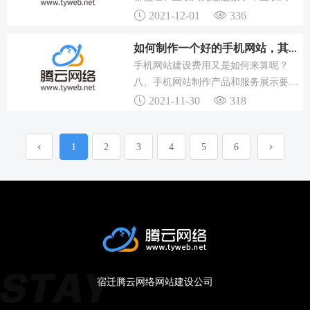
以企业在制作时一定要避免出错。
变了人们的生活方式，比如之前大家买
2021-12-01
336
东西都是线下门店购买，而现在买东西
都是线上商城购买，现在只要打开手机
如何制作一个好的手机网站，其流程是怎样的？
或者电脑，都可以进行很多店铺，然后
手机网站建设费用又是如何来算呢？
进行商品的选择，选好后支付过几天就
八、手机网站制作产品和服务展示要重
可以收到商品，所以很多商家都开始搭
视九、手机网站制作费用是根据网站功
2021-11-30
318
建自己的商城网站。
能和类型来定的关于上海手机网站制作
流程_手机网站建设费用问题，回声网
1
2
3
4
5
6
络小编就为大家解析到这，更多相关信
息欢迎来上海网站制作公司回声网络，
10年建站经验，几千成功案例，为您定
制专属的网站。
宿迁腾云网络网站建设公司