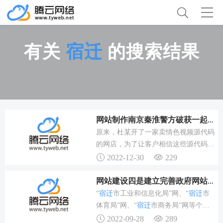
有关
宿迁
的搜索结果
网站制作南京秦淮警方破获一起传播淫秽物品案店主留QQ接广告露
原来，杜某开了一家卖情色视频源代码
的网店，为了让客户相信这些源代码是
可用的，他自制了色情网站进行展示。
2022-12-30
229
该网店卖的都是制作网站用的源代码，
至于是什么样的源代码，店主并没有在
网站建设四是建立完善政府网站网站运维管理机制，权责不清管理不
介绍中明说。但是，所用介绍词语暧
“
宿迁
市工业和信息化局”网、“
宿迁
市
昧，使人一下就联想到了色情网站的制
体育局”网、“
宿迁
市商务局”网等个别
作。而在这些介绍结束后，店主有一个
存在问题较多的网站，相关栏目被强行
2022-09-28
289