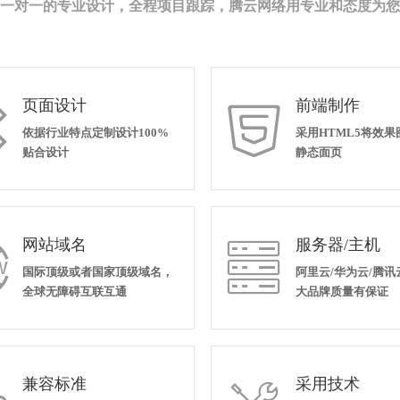
一对一的专业设计，全程项目跟踪，腾云网络用专业和态度为您
页面设计
前端制作


依据行业特点定制设计100%
采用HTML5将效
贴合设计
静态面页
网站域名
服务器/主机


国际顶级或者国家顶级域名，
阿里云/华为云/腾讯
全球无障碍互联互通
大品牌质量有保证
兼容标准
采用技术