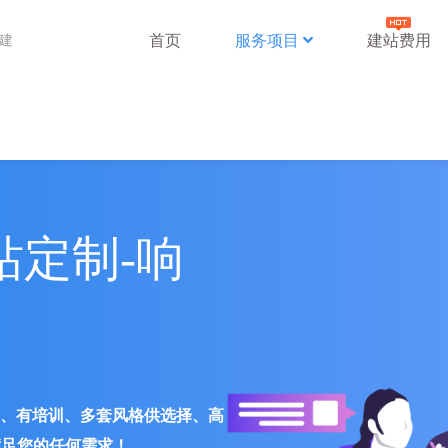
首页
服务项目
建站费用
站建
站定制-响
署、有培训、多套风格供选择、高
满足您的任何需求！