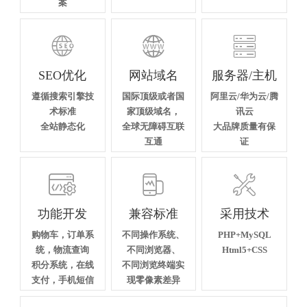
案



SEO优化
网站域名
服务器/主机
遵循搜索引擎技
国际顶级或者国
阿里云/华为云/腾
术标准
家顶级域名，
讯云
全站静态化
全球无障碍互联
大品牌质量有保
互通
证



功能开发
兼容标准
采用技术
购物车，订单系
不同操作系统、
PHP+MySQL
统，物流查询
不同浏览器、
Html5+CSS
积分系统，在线
不同浏览终端实
支付，手机短信
现零像素差异