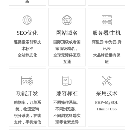
案



SEO优化
网站域名
服务器/主机
遵循搜索引擎技
国际顶级或者国
阿里云/华为云/腾
术标准
家顶级域名，
讯云
全站静态化
全球无障碍互联
大品牌质量有保
互通
证



功能开发
兼容标准
采用技术
购物车，订单系
不同操作系统、
PHP+MySQL
统，物流查询
不同浏览器、
Html5+CSS
积分系统，在线
不同浏览终端实
支付，手机短信
现零像素差异