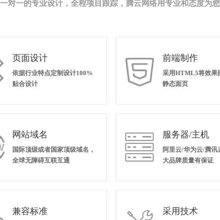
一对一的专业设计，全程项目跟踪，腾云网络用专业和态度为您
页面设计
前端制作


依据行业特点定制设计100%
采用HTML5将效
贴合设计
静态面页
网站域名
服务器/主机


国际顶级或者国家顶级域名，
阿里云/华为云/腾讯
全球无障碍互联互通
大品牌质量有保证
兼容标准
采用技术