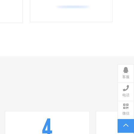
客服
电话
微信
4