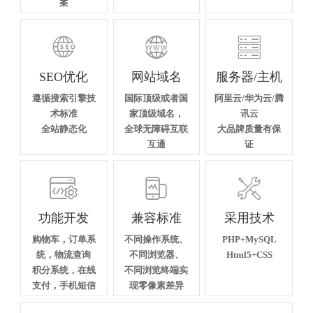
案



SEO优化
网站域名
服务器/主机
遵循搜索引擎技
国际顶级或者国
阿里云/华为云/腾
术标准
家顶级域名，
讯云
全站静态化
全球无障碍互联
大品牌质量有保
互通
证



功能开发
兼容标准
采用技术
购物车，订单系
不同操作系统、
PHP+MySQL
统，物流查询
不同浏览器、
Html5+CSS
积分系统，在线
不同浏览终端实
支付，手机短信
现零像素差异