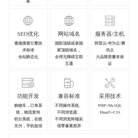
案



SEO优化
网站域名
服务器/主机
遵循搜索引擎技
国际顶级或者国
阿里云/华为云/腾
术标准
家顶级域名，
讯云
全站静态化
全球无障碍互联
大品牌质量有保
互通
证



功能开发
兼容标准
采用技术
购物车，订单系
不同操作系统、
PHP+MySQL
统，物流查询
不同浏览器、
Html5+CSS
积分系统，在线
不同浏览终端实
支付，手机短信
现零像素差异