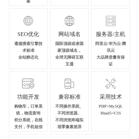
案



SEO优化
网站域名
服务器/主机
遵循搜索引擎技
国际顶级或者国
阿里云/华为云/腾
术标准
家顶级域名，
讯云
全站静态化
全球无障碍互联
大品牌质量有保
互通
证



功能开发
兼容标准
采用技术
购物车，订单系
不同操作系统、
PHP+MySQL
统，物流查询
不同浏览器、
Html5+CSS
积分系统，在线
不同浏览终端实
支付，手机短信
现零像素差异