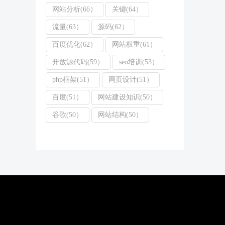
网站分析(66）
关键(64）
流量(63）
源码(62）
百度优化(62）
网站权重(61）
开放源代码(59）
seo培训(53）
php框架(51）
网页设计(51）
百度(51）
网站建设知识(50）
谷歌(50）
网站结构(50）