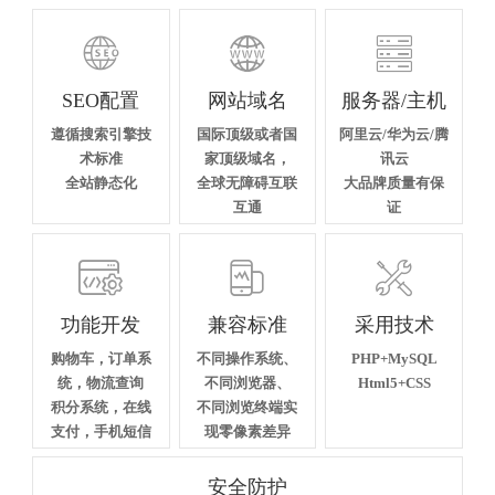



SEO配置
网站域名
服务器/主机
遵循搜索引擎技
国际顶级或者国
阿里云/华为云/腾
术标准
家顶级域名，
讯云
全站静态化
全球无障碍互联
大品牌质量有保
互通
证



功能开发
兼容标准
采用技术
购物车，订单系
不同操作系统、
PHP+MySQL
统，物流查询
不同浏览器、
Html5+CSS
积分系统，在线
不同浏览终端实
支付，手机短信
现零像素差异
安全防护