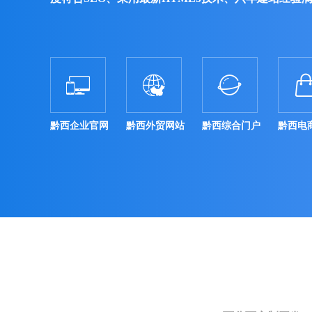



黔西企业官网
黔西外贸网站
黔西综合门户
黔西电