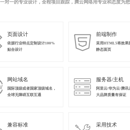
一对一的专业设计，全程项目跟踪，腾云网络用专业和态度为您
页面设计
前端制作


依据行业特点定制设计100%
采用HTML5将效
贴合设计
静态面页
网站域名
服务器/主机


国际顶级或者国家顶级域名，
阿里云/华为云/腾讯
全球无障碍互联互通
大品牌质量有保证
兼容标准
采用技术