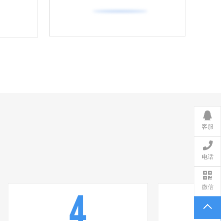
客服
电话
微信
4