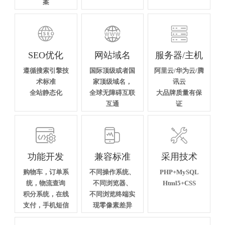
案



SEO优化
网站域名
服务器/主机
遵循搜索引擎技
国际顶级或者国
阿里云/华为云/腾
术标准
家顶级域名，
讯云
全站静态化
全球无障碍互联
大品牌质量有保
互通
证



功能开发
兼容标准
采用技术
购物车，订单系
不同操作系统、
PHP+MySQL
统，物流查询
不同浏览器、
Html5+CSS
积分系统，在线
不同浏览终端实
支付，手机短信
现零像素差异