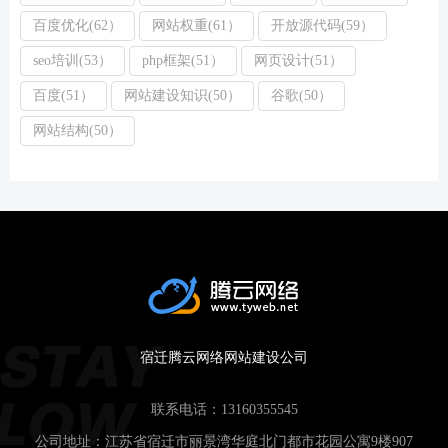
百度优化(62）
网站权重(61）
开放源代码(59）
seo培训(53）
php框架(51）
网页设计(51）
百度(51）
网站建设知识(50）
谷歌(50）
网站结构(50）
宿迁腾云网络网站建设公司
联系电话：
13160355545
公司地址：江苏省宿迁市丽景湾华庭北门都市花园公寓9楼907