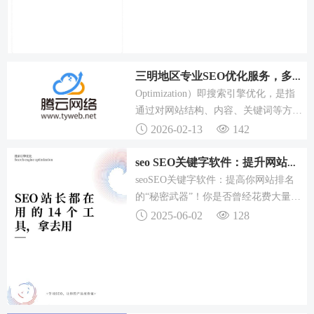
三明地区专业SEO优化服务，多方面提升网站排名与流量
Optimization）即搜索引擎优化，是指
通过对网站结构、内容、关键词等方面
的优化，提高网站在搜索引擎中的排
2026-02-13
142
名，从而吸引更多的流量和潜在客户。
如果您需要三明SEO优化服务，欢迎联
seo SEO关键字软件：提升网站排名、吸引流量的秘密武器
系我们，我们将为您提供优质的服务和
seoSEO关键字软件：提高你网站排名
专业的技术支持，让您的网站在搜索引
的“秘密武器”！你是否曾经花费大量时
擎中排名靠前，获得更多的商机和客
间为你的博客或网站写文章，却发现这
2025-06-02
128
户。
些内容始终无法吸引到足够的流量？关
键词的选择直接影响你网站内容的曝光
率，选择正确的关键词，能够使你的文
章出现在更多潜在客户的搜索结果中，
从而提高网站流量和排名。