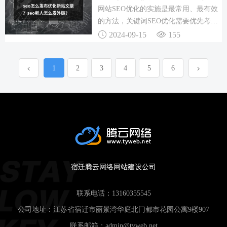
没有人搜索，而做这样的关键词优化也
网站SEO优化的实施是最常用、最有效
就没有任何的意义。以上就是做了网站
的方法，关键词SEO优化需要优先考
优化，依然没有客户的原因，以及解决
虑。对于排名上升，SEO优化关键词优
2024-09-15
155
方法，希望对大家有所帮助。
化不仅可以让网站在主页上排名，还可
以长期保持稳定的排名，24小时容易找
1
2
3
4
5
6
到客户；SEO可以打造品牌，稳定自然
的排名可以赢得同行和客户的信任，带
来稳定的长期客户。更容易提高网站的
排名。
宿迁腾云网络网站建设公司
联系电话：
13160355545
公司地址：江苏省宿迁市丽景湾华庭北门都市花园公寓9楼907
联系邮箱：
admin@tyweb.net