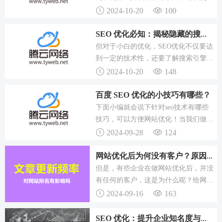
必须优化你的网站。网站优化应该怎么
站在搜索引擎的结果中获得较好的排名
2024-10-20
100
做？
（也就是常说的网站优化）。SEO的初
衷是值得肯定的：帮助不懂网络营销企
SEO 优化必知：揭秘隐藏的搜索引擎规则，提升网站排名
业重新规划设计网站，即利用合理的网
但对于小白的优化，SEO优化不仅要达
站设计策略，使自己的网站符合搜索引
到一定的技术性，还要了解搜索引擎的
擎的搜索规则，从而获得应有的网站排
规则，使优化效果更加显著。那么，有
2024-10-20
148
名.
哪些隐藏的搜索引擎规则可以帮助网站
提高排名呢？他们还应该了解搜索引擎
百度 SEO 优化的小技巧有哪些？
的优化规则，实现SEO优化，在角落超
下面小编就会说下针对seo技术有哪些
车，提高网站排名，吸引更多用户点
技巧，可以方便网站优化！当我们做网
击，提高网站排名的稳定性！
站建设时，在对等网站有差异的时候，
2024-09-28
124
我们自己的网站特性优化在排名中就会
有很大的优势，在这种情况下，当然也
网站优化后为何没有客户？原因可能是网站没有排名
可以做一些活动推广，一些资源下载以
但是，有些企业在做网站优化后，并没
提高网站的权重，这更有利于百度搜索
有任何的客户，这是为什么呢？给网站
引擎优化排名，更有利于百度搜索引擎
做了优化，依然没有客户，出现这种情
2024-09-16
163
优化。
况的原因，可能是因为网站没有排名所
导致的。这是因为网站所选择的关键词
SEO 优化：提升企业知名度与流量的关键策略