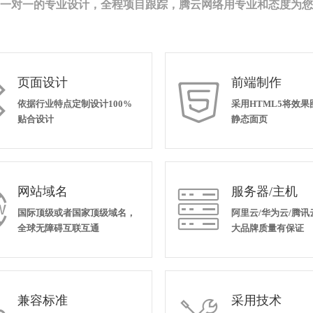
一对一的专业设计，全程项目跟踪，腾云网络用专业和态度为您
页面设计
前端制作


依据行业特点定制设计100%
采用HTML5将效
贴合设计
静态面页
网站域名
服务器/主机


国际顶级或者国家顶级域名，
阿里云/华为云/腾讯
全球无障碍互联互通
大品牌质量有保证
兼容标准
采用技术