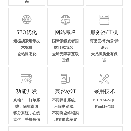
案



SEO优化
网站域名
服务器/主机
遵循搜索引擎技
国际顶级或者国
阿里云/华为云/腾
术标准
家顶级域名，
讯云
全站静态化
全球无障碍互联
大品牌质量有保
互通
证



功能开发
兼容标准
采用技术
购物车，订单系
不同操作系统、
PHP+MySQL
统，物流查询
不同浏览器、
Html5+CSS
积分系统，在线
不同浏览终端实
支付，手机短信
现零像素差异