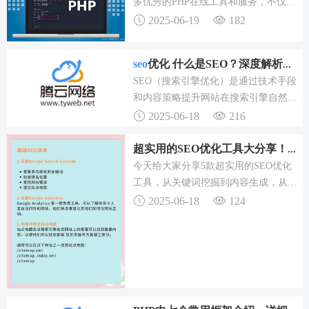
多优秀的PHP在线工具和服务，不仅提
高了开发效率，也丰富了开发者的学习
2025-06-19
182
体验，对于初学者而言，学会利用这些
工具，不仅可以更快地掌握PHP技能，
seo
优化 什么是SEO？深度解析其定义、目标及与SEM的对
还能避免因缺乏基础知识而导致的学习
SEO（搜索引擎优化）是通过技术手段
障碍，积极参与PHP社区，不断探索新
和内容策略提升网站在搜索引擎自然搜
知识，将使你成为一名真正的PHP开发
索结果中排名的过程。SEO的核心是理
2025-06-18
216
者。
解搜索引擎如何工作和理解用户会搜索
什么,并据此优化网站,以满足搜索引擎
超实用的SEO优化工具大分享！一站式解决你的SEO难题
和用户的需求。通过关键词研究和内容
今天给大家分享5款超实用的SEO优化
策略,可以:现代SEO需要全面的策略,结
工具，从关键词挖掘到内容生成，从排
合技术优化、高质量内容和卓越的用户
名监控到自动发布，一站式解决你的
2025-06-18
124
体验。
SEO难题！一、为什么你需要SEO优化
工具？现在下载147SEO，还能免费试
用关键词挖掘功能！如果还没头绪，不
妨从147SEO开始试试，一键生成+发
布，效率提升不止一倍！