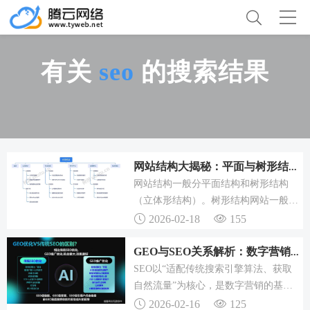
有关
seo
的搜索结果
网站结构大揭秘：平面与树形结构优劣势及SEO优化要点
网站结构一般分平面结构和树形结构
（立体形结构）。树形结构网站一般适
合大中型网站，树形结构网站特点：网
2026-02-18
155
站首页连向所有频道，频道和频道之间
相互链接，每个页面链接首页和所属频
GEO与SEO关系解析：数字营销需两者协同的混合模式
道，主要优点是，网站管理方便、容易
SEO以“适配传统搜索引擎算法、获取
扩充和升级、网站首页容易获得较高权
自然流量”为核心，是数字营销的基
重。SEO平面结构网站优化。SEO树形
础；GEO以“适配生成式AI、获取零点
2026-02-16
125