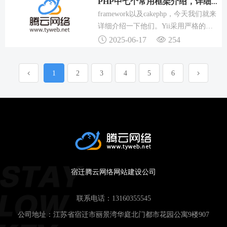
PHP中七个常用框架介绍，详细解读ThinkPHP及其他框架
framework以及cakephp，今天我们就来
详细介绍一下他们。Yii采用严格的
OOP编写，并有着完善的库引用以及全
2025-06-17
254
面的教程。7.框架简单，容易上手，学
习成本低，文档详细；8.自带了很多简
1
2
3
4
5
6
单好用的library，框架适合小型应用.
宿迁腾云网络网站建设公司
联系电话：
13160355545
公司地址：江苏省宿迁市丽景湾华庭北门都市花园公寓9楼907