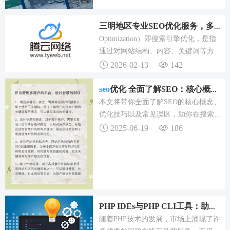
站建设、生物网站制作、机械设备网站
设计、高校网站建设等领域，凭借高性
三明地区专业SEO优化服务，多方面提升网站排名与流量
价比的服务与扎实的专业能力，在行业
Optimization）即搜索引擎优化，是指
内积累了良好口碑。在网站建设过程
通过对网站结构、内容、关键词等方面
中，注重技术与业务的深度融合，助力
的优化，提高网站在搜索引擎中的排
企业通过网站实现业务增长。
2026-02-13
142
名，从而吸引更多的流量和潜在客户。
如果您需要三明SEO优化服务，欢迎联
seo
优化 全面了解SEO：核心概念、技巧及误区，助你脱颖而
系我们，我们将为您提供优质的服务和
本文将带你全面了解SEO的核心概念、
专业的技术支持，让您的网站在搜索引
优化技巧以及常见误区，助你在搜索引
擎中排名靠前，获得更多的商机和客
擎排名中脱颖而出。简而言之，它是一
2025-06-19
186
户。
种通过了解搜索引擎的工作原理，对网
站进行内部和外部调整，从而提高网站
在自然搜索结果中排名的技术和过程。
良好的SEO实践不仅能带来更多流量，
还能提升用户体验和品牌形象。
PHP IDEs与PHP CLI工具：助力高效PHP开发，满
随着PHP技术的发展，市场上涌现了许