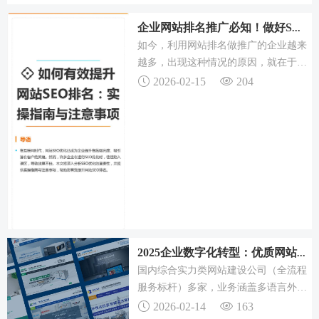
结构网站优化。
击曝光与权威定位”为核心，是AI时代
的营销升级。
企业网站排名推广必知！做好SEO优化，流量转化不用愁
如今，利用网站排名做推广的企业越来
越多，出现这种情况的原因，就在于网
站排名推广可以扩大企业的宣传范围，
2026-02-15
204
提升企业的曝光度，从而也就能够让更
多用户通过互联网渠道了解到企业，进
而企业才能获得更多流量和转化。只有
合理的布局关键词，才更有利于SEO优
化，才能让网站获得一个更好的排名。
2025企业数字化转型：优质网站建设公司助力品牌发展
国内综合实力类网站建设公司（全流程
服务标杆）多家，业务涵盖多语言外贸
网站建设、集团官网定制、能源科技网
2026-02-14
163