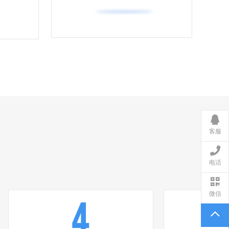
客服
电话
微信
4