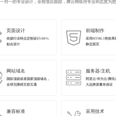
一对一的专业设计，全程项目跟踪，腾云网络用专业和态度为您
页面设计
前端制作


依据行业特点定制设计100%
采用HTML5将效
贴合设计
静态面页
网站域名
服务器/主机


国际顶级或者国家顶级域名，
阿里云/华为云/腾讯
全球无障碍互联互通
大品牌质量有保证
兼容标准
采用技术