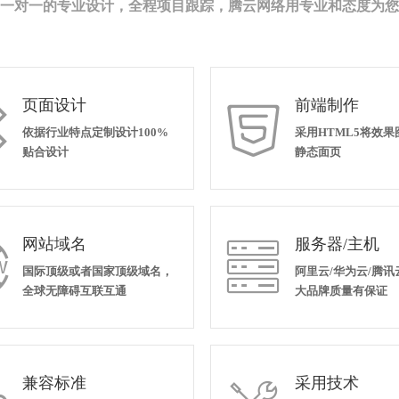
一对一的专业设计，全程项目跟踪，腾云网络用专业和态度为您
页面设计
前端制作


依据行业特点定制设计100%
采用HTML5将效
贴合设计
静态面页
网站域名
服务器/主机


国际顶级或者国家顶级域名，
阿里云/华为云/腾讯
全球无障碍互联互通
大品牌质量有保证
兼容标准
采用技术