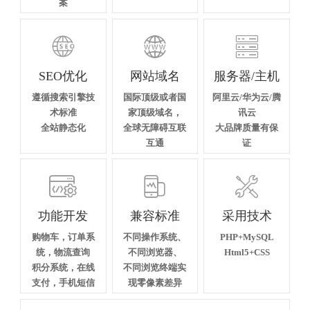
案



SEO优化
网站域名
服务器/主机
遵循搜索引擎技
国际顶级或者国
阿里云/华为云/腾
术标准
家顶级域名，
讯云
全站静态化
全球无障碍互联
大品牌质量有保
互通
证



功能开发
兼容标准
采用技术
购物车，订单系
不同操作系统、
PHP+MySQL
统，物流查询
不同浏览器、
Html5+CSS
积分系统，在线
不同浏览终端实
支付，手机短信
现零像素差异