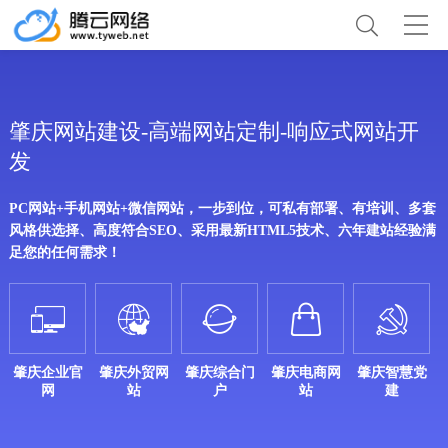
肇庆网站建设-高端网站定制-响应式网站开
发
PC网站+手机网站+微信网站，一步到位，可私有部署、有培训、多套
风格供选择、高度符合SEO、采用最新HTML5技术、六年建站经验满
足您的任何需求！





肇庆企业官
肇庆外贸网
肇庆综合门
肇庆电商网
肇庆智慧党
网
站
户
站
建