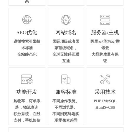
案



SEO优化
网站域名
服务器/主机
遵循搜索引擎技
国际顶级或者国
阿里云/华为云/腾
术标准
家顶级域名，
讯云
全站静态化
全球无障碍互联
大品牌质量有保
互通
证



功能开发
兼容标准
采用技术
购物车，订单系
不同操作系统、
PHP+MySQL
统，物流查询
不同浏览器、
Html5+CSS
积分系统，在线
不同浏览终端实
支付，手机短信
现零像素差异