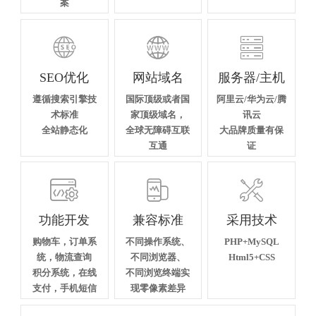
案



SEO优化
网站域名
服务器/主机
遵循搜索引擎技
国际顶级或者国
阿里云/华为云/腾
术标准
家顶级域名，
讯云
全站静态化
全球无障碍互联
大品牌质量有保
互通
证



功能开发
兼容标准
采用技术
购物车，订单系
不同操作系统、
PHP+MySQL
统，物流查询
不同浏览器、
Html5+CSS
积分系统，在线
不同浏览终端实
支付，手机短信
现零像素差异