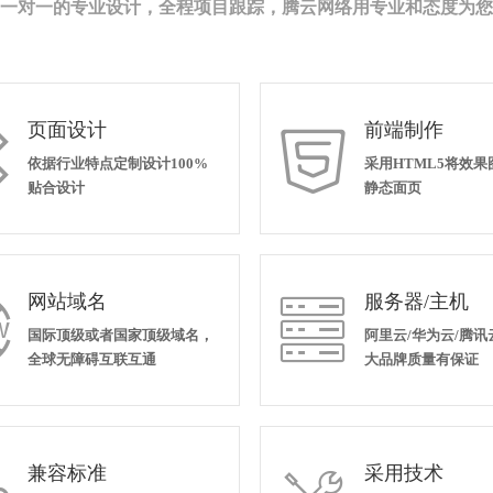
一对一的专业设计，全程项目跟踪，腾云网络用专业和态度为您
页面设计
前端制作


依据行业特点定制设计100%
采用HTML5将效
贴合设计
静态面页
网站域名
服务器/主机


国际顶级或者国家顶级域名，
阿里云/华为云/腾讯
全球无障碍互联互通
大品牌质量有保证
兼容标准
采用技术