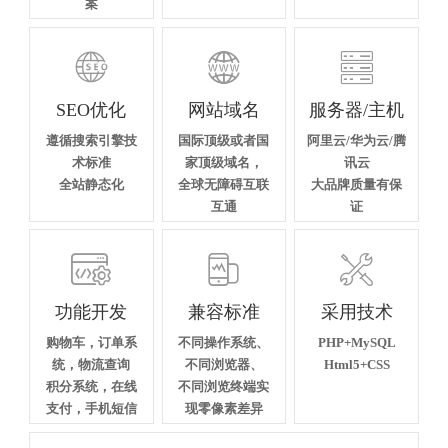
案



SEO优化
网站域名
服务器/主机
遵循搜索引擎技
国际顶级或者国
阿里云/华为云/腾
术标准
家顶级域名，
讯云
全站静态化
全球无障碍互联
大品牌质量有保
互通
证



功能开发
兼容标准
采用技术
购物车，订单系
不同操作系统、
PHP+MySQL
统，物流查询
不同浏览器、
Html5+CSS
积分系统，在线
不同浏览终端实
支付，手机短信
现零像素差异