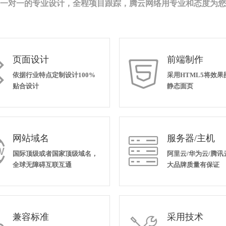
一对一的专业设计，全程项目跟踪，腾云网络用专业和态度为您
页面设计
前端制作


依据行业特点定制设计100%
采用HTML5将效
贴合设计
静态面页
网站域名
服务器/主机


国际顶级或者国家顶级域名，
阿里云/华为云/腾讯
全球无障碍互联互通
大品牌质量有保证
兼容标准
采用技术