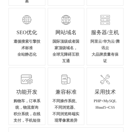
案



SEO优化
网站域名
服务器/主机
遵循搜索引擎技
国际顶级或者国
阿里云/华为云/腾
术标准
家顶级域名，
讯云
全站静态化
全球无障碍互联
大品牌质量有保
互通
证



功能开发
兼容标准
采用技术
购物车，订单系
不同操作系统、
PHP+MySQL
统，物流查询
不同浏览器、
Html5+CSS
积分系统，在线
不同浏览终端实
支付，手机短信
现零像素差异