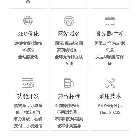
案



SEO优化
网站域名
服务器/主机
遵循搜索引擎技
国际顶级或者国
阿里云/华为云/腾
术标准
家顶级域名，
讯云
全站静态化
全球无障碍互联
大品牌质量有保
互通
证



功能开发
兼容标准
采用技术
购物车，订单系
不同操作系统、
PHP+MySQL
统，物流查询
不同浏览器、
Html5+CSS
积分系统，在线
不同浏览终端实
支付，手机短信
现零像素差异