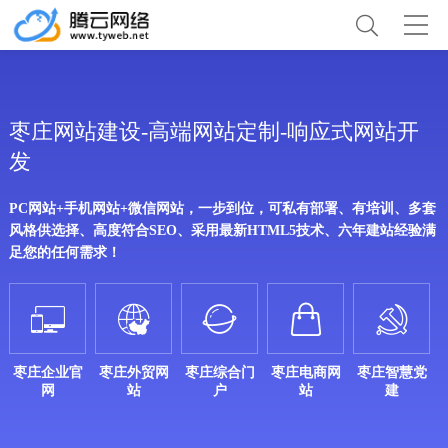
枣庄网站建设-高端网站定制-响应式网站开
发
PC网站+手机网站+微信网站，一步到位，可私有部署、有培训、多套
风格供选择、高度符合SEO、采用最新HTML5技术、六年建站经验满
足您的任何需求！





枣庄企业官
枣庄外贸网
枣庄综合门
枣庄电商网
枣庄智慧党
网
站
户
站
建