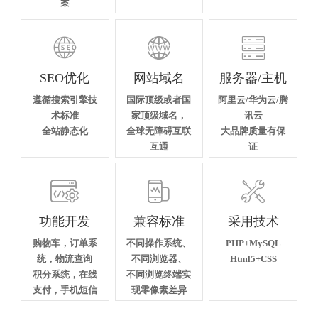
案



SEO优化
网站域名
服务器/主机
遵循搜索引擎技
国际顶级或者国
阿里云/华为云/腾
术标准
家顶级域名，
讯云
全站静态化
全球无障碍互联
大品牌质量有保
互通
证



功能开发
兼容标准
采用技术
购物车，订单系
不同操作系统、
PHP+MySQL
统，物流查询
不同浏览器、
Html5+CSS
积分系统，在线
不同浏览终端实
支付，手机短信
现零像素差异