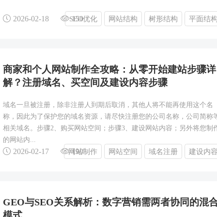
2026-02-18
150
SEO优化
网站结构
树形结构
平面结
商家和个人网站制作全攻略：从零开始建站步骤详
解？注册域名、买空间及建设内容步骤
域名一旦被注册，除非注册人到期后取消，其他人将不能再使用这个名
称，因此为了保护您的域名资源，请尽快注册您的公司名称，公司简称
相关域名。步骤2、购买网站空间；步骤3、建设网站内容；另外将您制
的网站内...
2026-02-17
190
网站制作
网站空间
域名注册
建设内
GEO与SEO关系解析：数字营销需两者协同的混
模式