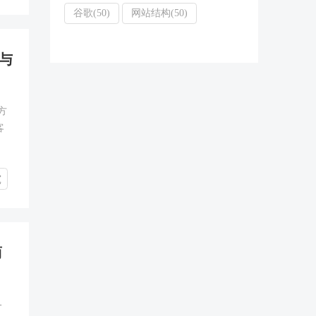
谷歌(50)
网站结构(50)
与
方
客
究
商
-