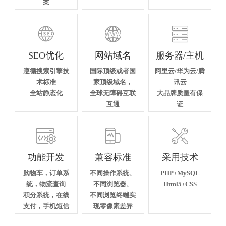
案



SEO优化
网站域名
服务器/主机
遵循搜索引擎技
国际顶级或者国
阿里云/华为云/腾
术标准
家顶级域名，
讯云
全站静态化
全球无障碍互联
大品牌质量有保
互通
证



功能开发
兼容标准
采用技术
购物车，订单系
不同操作系统、
PHP+MySQL
统，物流查询
不同浏览器、
Html5+CSS
积分系统，在线
不同浏览终端实
支付，手机短信
现零像素差异