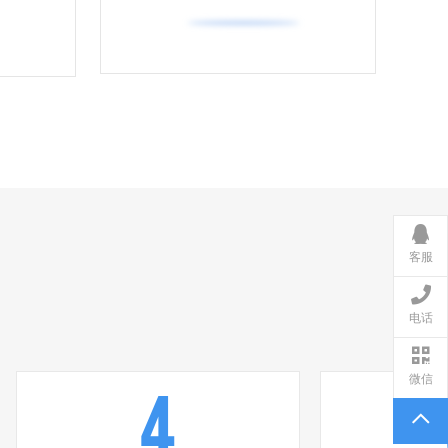
客服
电话
微信
4