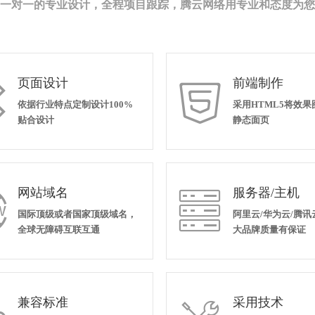
一对一的专业设计，全程项目跟踪，腾云网络用专业和态度为您
页面设计
前端制作


依据行业特点定制设计100%
采用HTML5将效
贴合设计
静态面页
网站域名
服务器/主机


国际顶级或者国家顶级域名，
阿里云/华为云/腾讯
全球无障碍互联互通
大品牌质量有保证
兼容标准
采用技术