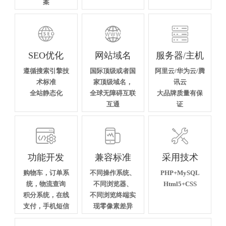
案



SEO优化
网站域名
服务器/主机
遵循搜索引擎技
国际顶级或者国
阿里云/华为云/腾
术标准
家顶级域名，
讯云
全站静态化
全球无障碍互联
大品牌质量有保
互通
证



功能开发
兼容标准
采用技术
购物车，订单系
不同操作系统、
PHP+MySQL
统，物流查询
不同浏览器、
Html5+CSS
积分系统，在线
不同浏览终端实
支付，手机短信
现零像素差异