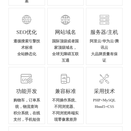
案



SEO优化
网站域名
服务器/主机
遵循搜索引擎技
国际顶级或者国
阿里云/华为云/腾
术标准
家顶级域名，
讯云
全站静态化
全球无障碍互联
大品牌质量有保
互通
证



功能开发
兼容标准
采用技术
购物车，订单系
不同操作系统、
PHP+MySQL
统，物流查询
不同浏览器、
Html5+CSS
积分系统，在线
不同浏览终端实
支付，手机短信
现零像素差异