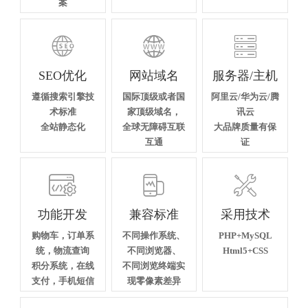
案



SEO优化
网站域名
服务器/主机
遵循搜索引擎技
国际顶级或者国
阿里云/华为云/腾
术标准
家顶级域名，
讯云
全站静态化
全球无障碍互联
大品牌质量有保
互通
证



功能开发
兼容标准
采用技术
购物车，订单系
不同操作系统、
PHP+MySQL
统，物流查询
不同浏览器、
Html5+CSS
积分系统，在线
不同浏览终端实
支付，手机短信
现零像素差异