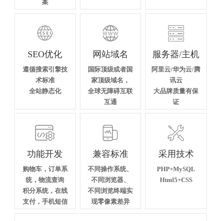
案



SEO优化
网站域名
服务器/主机
遵循搜索引擎技
国际顶级或者国
阿里云/华为云/腾
术标准
家顶级域名，
讯云
全站静态化
全球无障碍互联
大品牌质量有保
互通
证



功能开发
兼容标准
采用技术
购物车，订单系
不同操作系统、
PHP+MySQL
统，物流查询
不同浏览器、
Html5+CSS
积分系统，在线
不同浏览终端实
支付，手机短信
现零像素差异