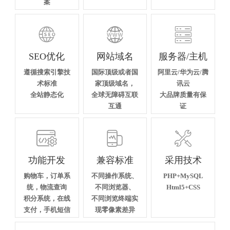
案



SEO优化
网站域名
服务器/主机
遵循搜索引擎技
国际顶级或者国
阿里云/华为云/腾
术标准
家顶级域名，
讯云
全站静态化
全球无障碍互联
大品牌质量有保
互通
证



功能开发
兼容标准
采用技术
购物车，订单系
不同操作系统、
PHP+MySQL
统，物流查询
不同浏览器、
Html5+CSS
积分系统，在线
不同浏览终端实
支付，手机短信
现零像素差异