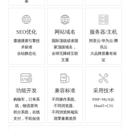
案



SEO优化
网站域名
服务器/主机
遵循搜索引擎技
国际顶级或者国
阿里云/华为云/腾
术标准
家顶级域名，
讯云
全站静态化
全球无障碍互联
大品牌质量有保
互通
证



功能开发
兼容标准
采用技术
购物车，订单系
不同操作系统、
PHP+MySQL
统，物流查询
不同浏览器、
Html5+CSS
积分系统，在线
不同浏览终端实
支付，手机短信
现零像素差异