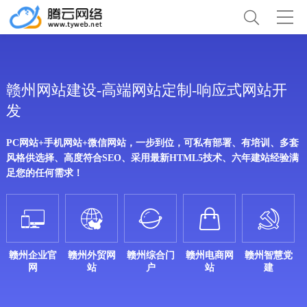
赣州网站建设-高端网站定制-响应式网站开
发
PC网站+手机网站+微信网站，一步到位，可私有部署、有培训、多套
风格供选择、高度符合SEO、采用最新HTML5技术、六年建站经验满
足您的任何需求！





赣州企业官
赣州外贸网
赣州综合门
赣州电商网
赣州智慧党
网
站
户
站
建