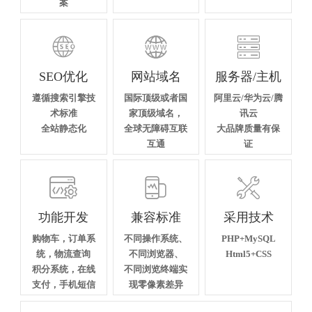
案



SEO优化
网站域名
服务器/主机
遵循搜索引擎技
国际顶级或者国
阿里云/华为云/腾
术标准
家顶级域名，
讯云
全站静态化
全球无障碍互联
大品牌质量有保
互通
证



功能开发
兼容标准
采用技术
购物车，订单系
不同操作系统、
PHP+MySQL
统，物流查询
不同浏览器、
Html5+CSS
积分系统，在线
不同浏览终端实
支付，手机短信
现零像素差异