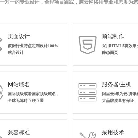
一对一的专业设计，全程项目跟踪，腾云网络用专业和态度为您
页面设计
前端制作


依据行业特点定制设计100%
采用HTML5将效
贴合设计
静态面页
网站域名
服务器/主机


国际顶级或者国家顶级域名，
阿里云/华为云/腾讯
全球无障碍互联互通
大品牌质量有保证
兼容标准
采用技术