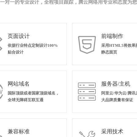
一对一的专业设计，全程项目跟踪，腾云网络用专业和态度为您
页面设计
前端制作


依据行业特点定制设计100%
采用HTML5将效
贴合设计
静态面页
网站域名
服务器/主机


国际顶级或者国家顶级域名，
阿里云/华为云/腾讯
全球无障碍互联互通
大品牌质量有保证
兼容标准
采用技术