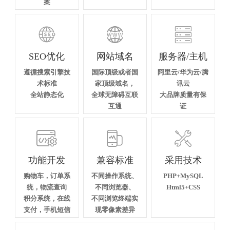
案



SEO优化
网站域名
服务器/主机
遵循搜索引擎技
国际顶级或者国
阿里云/华为云/腾
术标准
家顶级域名，
讯云
全站静态化
全球无障碍互联
大品牌质量有保
互通
证



功能开发
兼容标准
采用技术
购物车，订单系
不同操作系统、
PHP+MySQL
统，物流查询
不同浏览器、
Html5+CSS
积分系统，在线
不同浏览终端实
支付，手机短信
现零像素差异