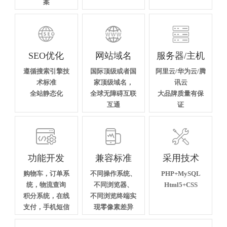
案



SEO优化
网站域名
服务器/主机
遵循搜索引擎技
国际顶级或者国
阿里云/华为云/腾
术标准
家顶级域名，
讯云
全站静态化
全球无障碍互联
大品牌质量有保
互通
证



功能开发
兼容标准
采用技术
购物车，订单系
不同操作系统、
PHP+MySQL
统，物流查询
不同浏览器、
Html5+CSS
积分系统，在线
不同浏览终端实
支付，手机短信
现零像素差异