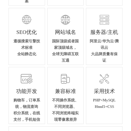
案



SEO优化
网站域名
服务器/主机
遵循搜索引擎技
国际顶级或者国
阿里云/华为云/腾
术标准
家顶级域名，
讯云
全站静态化
全球无障碍互联
大品牌质量有保
互通
证



功能开发
兼容标准
采用技术
购物车，订单系
不同操作系统、
PHP+MySQL
统，物流查询
不同浏览器、
Html5+CSS
积分系统，在线
不同浏览终端实
支付，手机短信
现零像素差异