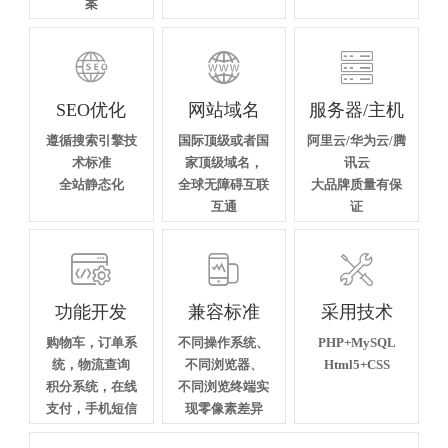
案



SEO优化
网站域名
服务器/主机
遵循搜索引擎技
国际顶级或者国
阿里云/华为云/腾
术标准
家顶级域名，
讯云
全站静态化
全球无障碍互联
大品牌质量有保
互通
证



功能开发
兼容标准
采用技术
购物车，订单系
不同操作系统、
PHP+MySQL
统，物流查询
不同浏览器、
Html5+CSS
积分系统，在线
不同浏览终端实
支付，手机短信
现零像素差异