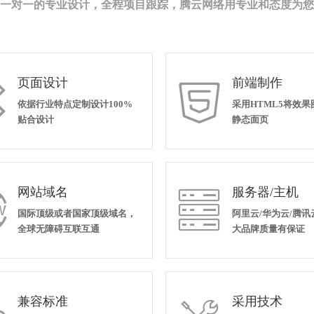
一对一的专业设计，全程项目跟踪，腾云网络用专业和态度为您
页面设计
前端制作


依据行业特点定制设计100%
采用HTML5将效
贴合设计
静态面页
网站域名
服务器/主机


国际顶级或者国家顶级域名，
阿里云/华为云/腾讯
全球无障碍互联互通
大品牌质量有保证
兼容标准
采用技术