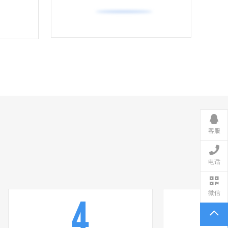
客服
电话
微信
4