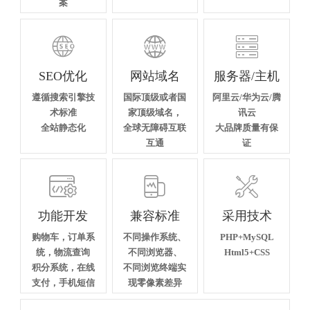
案



SEO优化
网站域名
服务器/主机
遵循搜索引擎技
国际顶级或者国
阿里云/华为云/腾
术标准
家顶级域名，
讯云
全站静态化
全球无障碍互联
大品牌质量有保
互通
证



功能开发
兼容标准
采用技术
购物车，订单系
不同操作系统、
PHP+MySQL
统，物流查询
不同浏览器、
Html5+CSS
积分系统，在线
不同浏览终端实
支付，手机短信
现零像素差异