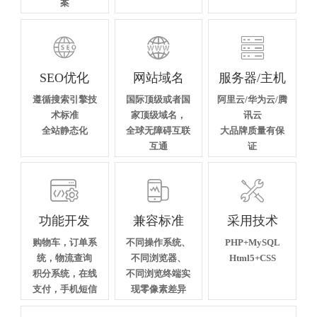
案



SEO优化
网站域名
服务器/主机
遵循搜索引擎技
国际顶级或者国
阿里云/华为云/腾
术标准
家顶级域名，
讯云
全站静态化
全球无障碍互联
大品牌质量有保
互通
证



功能开发
兼容标准
采用技术
购物车，订单系
不同操作系统、
PHP+MySQL
统，物流查询
不同浏览器、
Html5+CSS
积分系统，在线
不同浏览终端实
支付，手机短信
现零像素差异